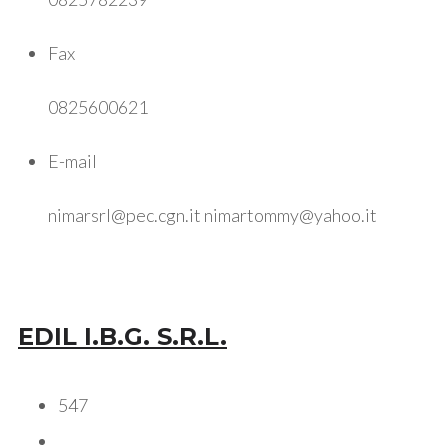
Fax
0825600621
E-mail
nimarsrl@pec.cgn.it nimartommy@yahoo.it
EDIL I.B.G. S.R.L.
547