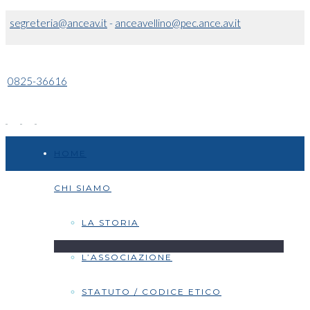
segreteria@anceav.it
-
anceavellino@pec.ance.av.it
0825-36616
HOME
CHI SIAMO
LA STORIA
L’ASSOCIAZIONE
STATUTO / CODICE ETICO