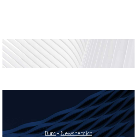
Burc
–
News tecnica