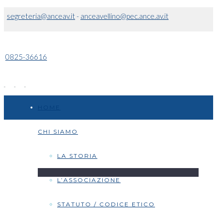
segreteria@anceav.it
-
anceavellino@pec.ance.av.it
0825-36616
HOME
CHI SIAMO
LA STORIA
L’ASSOCIAZIONE
STATUTO / CODICE ETICO