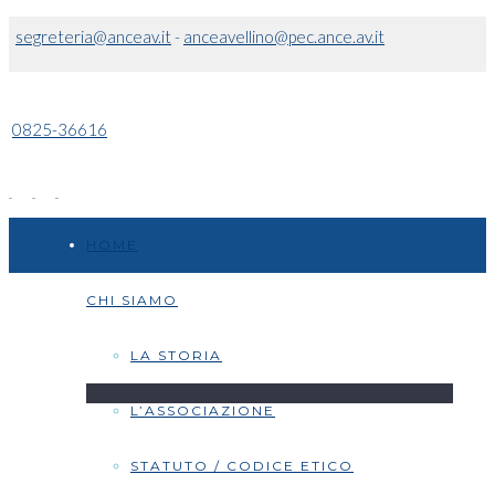
segreteria@anceav.it
-
anceavellino@pec.ance.av.it
0825-36616
HOME
CHI SIAMO
LA STORIA
L’ASSOCIAZIONE
STATUTO / CODICE ETICO