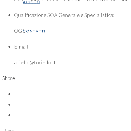
ACCEDI
Qualificazione SOA Generale e Specialistica:
OG1- I
CONTATTI
E-mail
aniello@toriello.it
Share
Likes