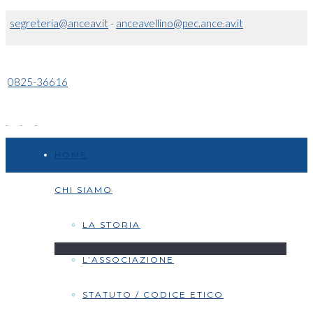
segreteria@anceav.it
-
anceavellino@pec.ance.av.it
0825-36616
HOME
CHI SIAMO
LA STORIA
L’ASSOCIAZIONE
STATUTO / CODICE ETICO