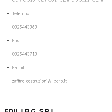
Telefono
0825443363
Fax
0825443718
E-mail
zaffiro-costruzioni@libero.it
EDIL I.B.G. S.R.L.