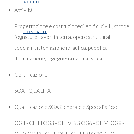
ACCEDI
Attività
Progettazione e costruzionedi edifici civili, strade,
CONTATTI
fognature, lavori in terra, opere strutturali
speciali, sistemazione idraulica, pubblica
illuminazione, ingegneria naturalistica
Certificazione
SOA - QUALITA'
Qualificazione SOA Generale e Specialistica:
OG1 - CL. III OG3 - CL. IV BIS OG6 - CL. VI OG8 -
CL. V OG13 - CL. II OS1 - CL. III BIS OS21 - CL. III