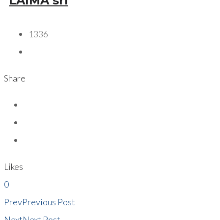
LAIMA srl
1336
Share
Likes
0
Prev
Previous Post
Next
Next Post