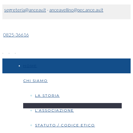
segreteria@anceav.it
-
anceavellino@pec.ance.av.it
0825-36616
HOME
CHI SIAMO
LA STORIA
L’ASSOCIAZIONE
STATUTO / CODICE ETICO