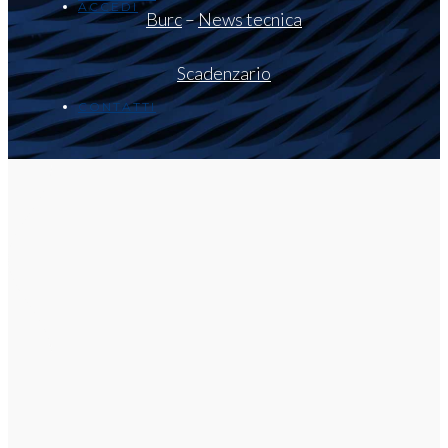
ACCEDI
Burc
–
News tecnica
Scadenzario
CONTATTI