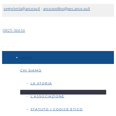
segreteria@anceav.it
-
anceavellino@pec.ance.av.it
0825-36616
HOME
CHI SIAMO
LA STORIA
L’ASSOCIAZIONE
STATUTO / CODICE ETICO