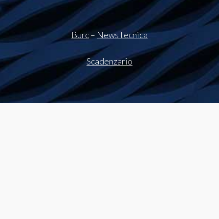
Burc
–
News tecnica
Scadenzario