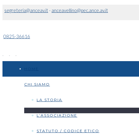
segreteria@anceav.it
-
anceavellino@pec.ance.av.it
0825-36616
HOME
CHI SIAMO
LA STORIA
L’ASSOCIAZIONE
STATUTO / CODICE ETICO