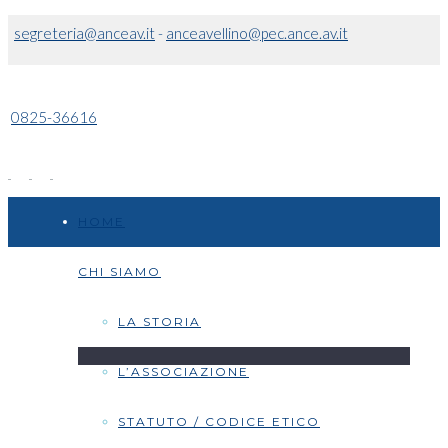
segreteria@anceav.it
-
anceavellino@pec.ance.av.it
0825-36616
HOME
CHI SIAMO
LA STORIA
L’ASSOCIAZIONE
STATUTO / CODICE ETICO