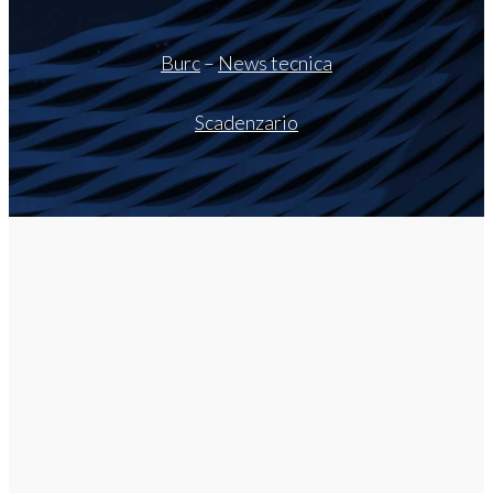
Burc
–
News tecnica
Scadenzario