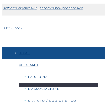
segreteria@anceav.it
-
anceavellino@pec.ance.av.it
0825-36616
HOME
CHI SIAMO
LA STORIA
L’ASSOCIAZIONE
STATUTO / CODICE ETICO