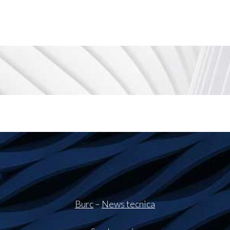
Burc
–
News tecnica