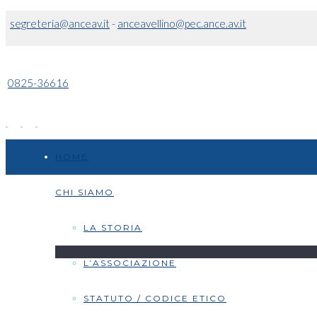
segreteria@anceav.it
-
anceavellino@pec.ance.av.it
0825-36616
HOME
CHI SIAMO
LA STORIA
L’ASSOCIAZIONE
STATUTO / CODICE ETICO