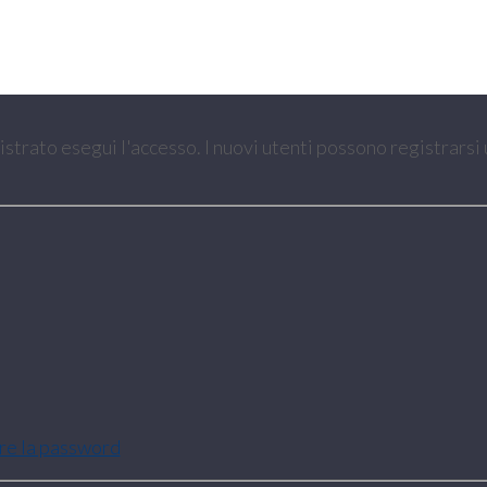
gistrato esegui l'accesso. I nuovi utenti possono registrarsi
are la password