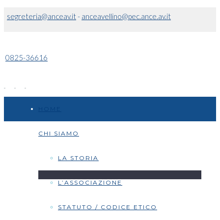
segreteria@anceav.it
-
anceavellino@pec.ance.av.it
0825-36616
HOME
CHI SIAMO
LA STORIA
L’ASSOCIAZIONE
STATUTO / CODICE ETICO