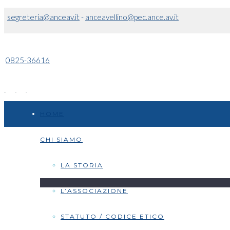
segreteria@anceav.it
-
anceavellino@pec.ance.av.it
0825-36616
HOME
CHI SIAMO
LA STORIA
L’ASSOCIAZIONE
STATUTO / CODICE ETICO