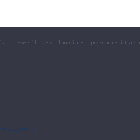
gistrato esegui l'accesso. I nuovi utenti possono registrarsi
are la password