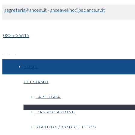
segreteria@anceav.it
-
anceavellino@pec.ance.av.it
0825-36616
HOME
CHI SIAMO
LA STORIA
L’ASSOCIAZIONE
STATUTO / CODICE ETICO