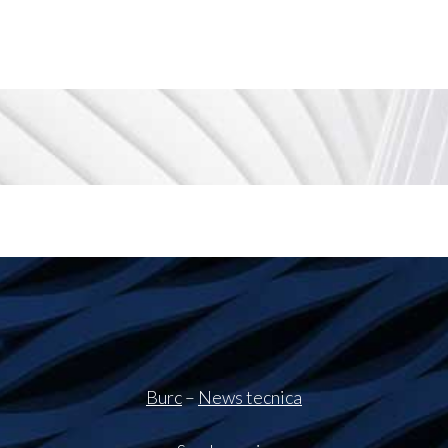
Burc
–
News tecnica