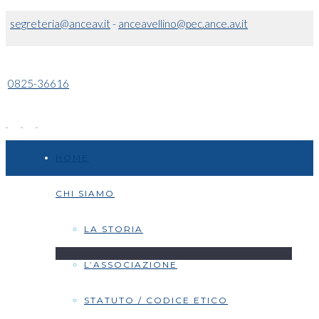
segreteria@anceav.it
-
anceavellino@pec.ance.av.it
0825-36616
HOME
CHI SIAMO
LA STORIA
L’ASSOCIAZIONE
STATUTO / CODICE ETICO