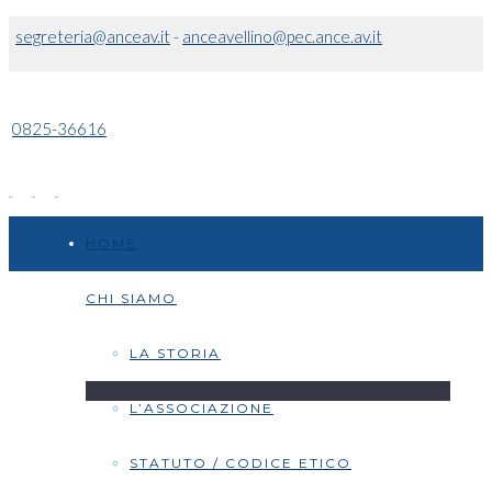
segreteria@anceav.it
-
anceavellino@pec.ance.av.it
0825-36616
HOME
CHI SIAMO
LA STORIA
L’ASSOCIAZIONE
STATUTO / CODICE ETICO