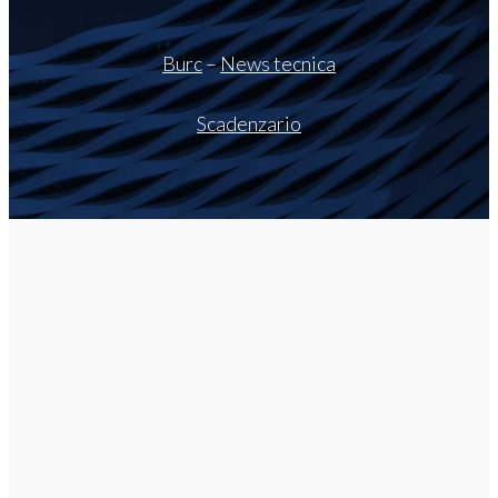
Burc
–
News tecnica
Scadenzario