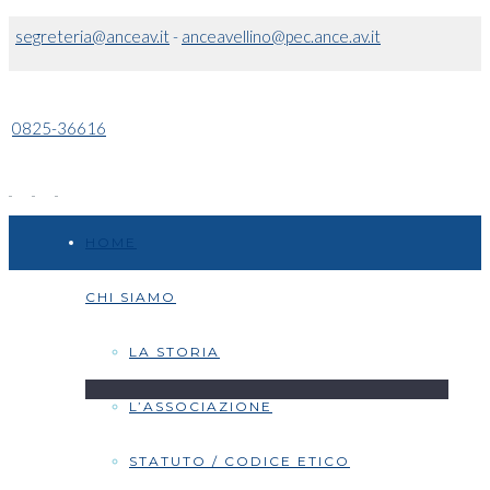
segreteria@anceav.it
-
anceavellino@pec.ance.av.it
0825-36616
HOME
CHI SIAMO
LA STORIA
L’ASSOCIAZIONE
STATUTO / CODICE ETICO