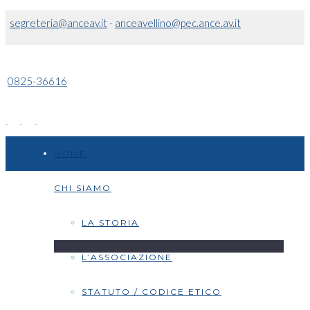
segreteria@anceav.it
-
anceavellino@pec.ance.av.it
0825-36616
HOME
CHI SIAMO
LA STORIA
L’ASSOCIAZIONE
STATUTO / CODICE ETICO