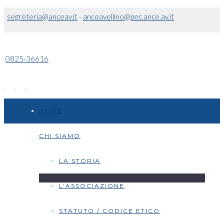
segreteria@anceav.it
-
anceavellino@pec.ance.av.it
0825-36616
HOME
CHI SIAMO
LA STORIA
L’ASSOCIAZIONE
STATUTO / CODICE ETICO