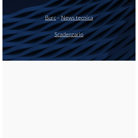
Burc
–
News tecnica
Scadenzario