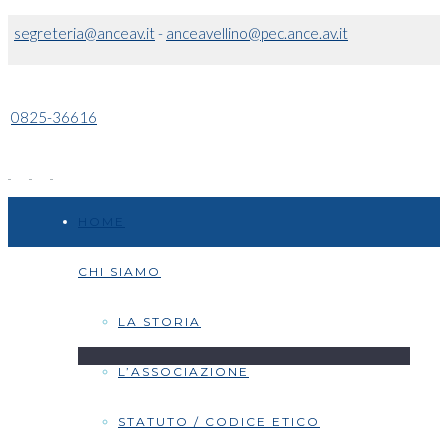
segreteria@anceav.it
-
anceavellino@pec.ance.av.it
0825-36616
HOME
CHI SIAMO
LA STORIA
L’ASSOCIAZIONE
STATUTO / CODICE ETICO