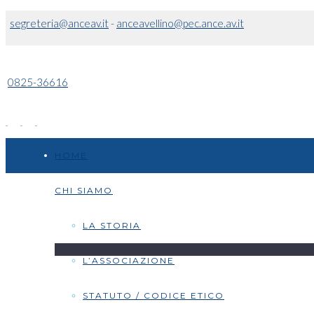
segreteria@anceav.it
-
anceavellino@pec.ance.av.it
0825-36616
HOME
CHI SIAMO
LA STORIA
L’ASSOCIAZIONE
STATUTO / CODICE ETICO