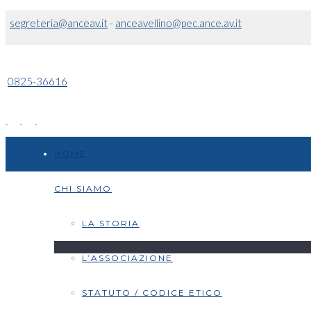
segreteria@anceav.it
-
anceavellino@pec.ance.av.it
0825-36616
HOME
CHI SIAMO
LA STORIA
L’ASSOCIAZIONE
STATUTO / CODICE ETICO