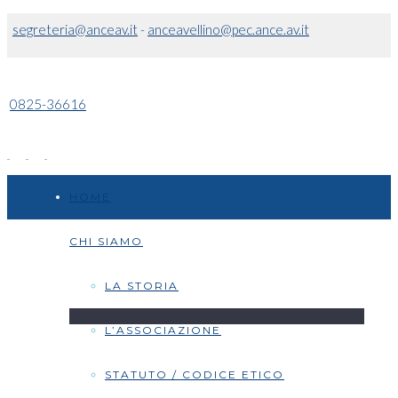
segreteria@anceav.it
-
anceavellino@pec.ance.av.it
0825-36616
HOME
CHI SIAMO
LA STORIA
L’ASSOCIAZIONE
STATUTO / CODICE ETICO