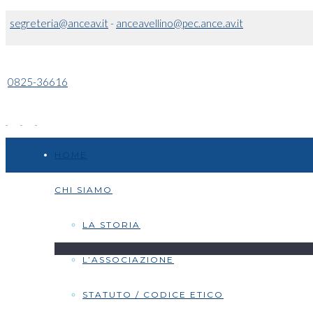
segreteria@anceav.it
-
anceavellino@pec.ance.av.it
0825-36616
HOME
CHI SIAMO
LA STORIA
L’ASSOCIAZIONE
STATUTO / CODICE ETICO