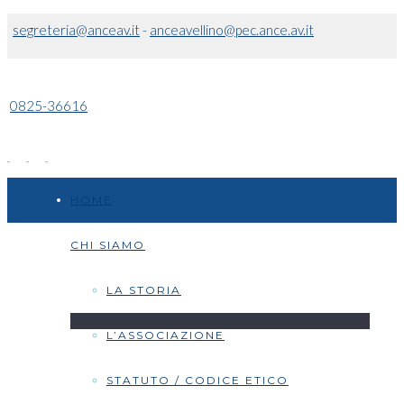
segreteria@anceav.it
-
anceavellino@pec.ance.av.it
0825-36616
HOME
CHI SIAMO
LA STORIA
L’ASSOCIAZIONE
STATUTO / CODICE ETICO