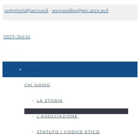
segreteria@anceav.it
-
anceavellino@pec.ance.av.it
0825-36616
HOME
CHI SIAMO
LA STORIA
L’ASSOCIAZIONE
STATUTO / CODICE ETICO