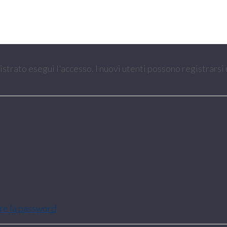
gistrato esegui l'accesso. I nuovi utenti possono registrarsi
are la password