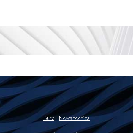
Burc
–
News tecnica