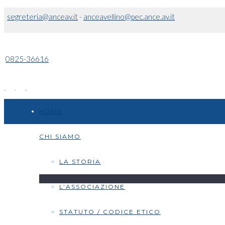
segreteria@anceav.it
-
anceavellino@pec.ance.av.it
0825-36616
HOME
CHI SIAMO
LA STORIA
L’ASSOCIAZIONE
STATUTO / CODICE ETICO