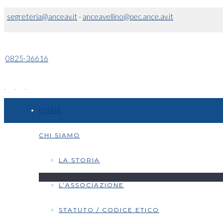
segreteria@anceav.it
-
anceavellino@pec.ance.av.it
0825-36616
HOME
CHI SIAMO
LA STORIA
L’ASSOCIAZIONE
STATUTO / CODICE ETICO