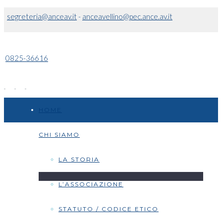
segreteria@anceav.it
-
anceavellino@pec.ance.av.it
0825-36616
HOME
CHI SIAMO
LA STORIA
L’ASSOCIAZIONE
STATUTO / CODICE ETICO