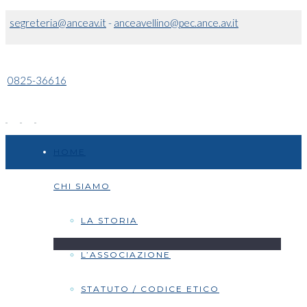
segreteria@anceav.it
-
anceavellino@pec.ance.av.it
0825-36616
HOME
CHI SIAMO
LA STORIA
L’ASSOCIAZIONE
STATUTO / CODICE ETICO