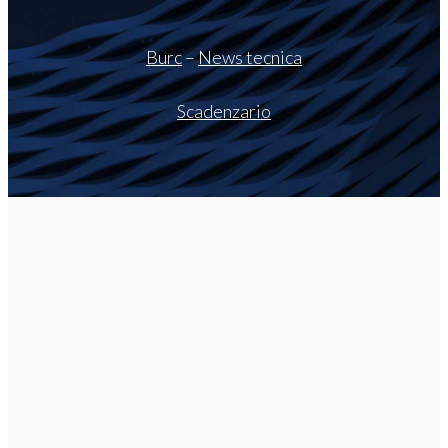
Burc
–
News tecnica
Scadenzario