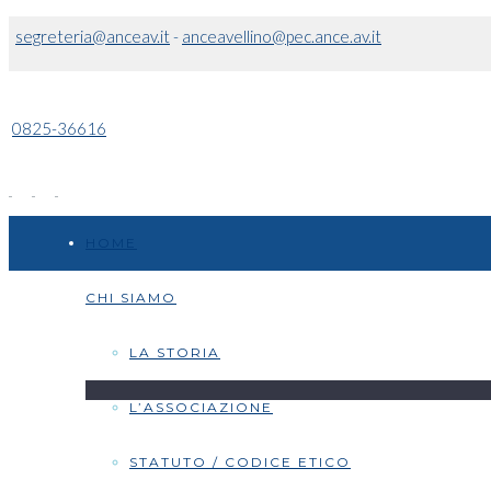
segreteria@anceav.it
-
anceavellino@pec.ance.av.it
0825-36616
HOME
CHI SIAMO
LA STORIA
L’ASSOCIAZIONE
STATUTO / CODICE ETICO