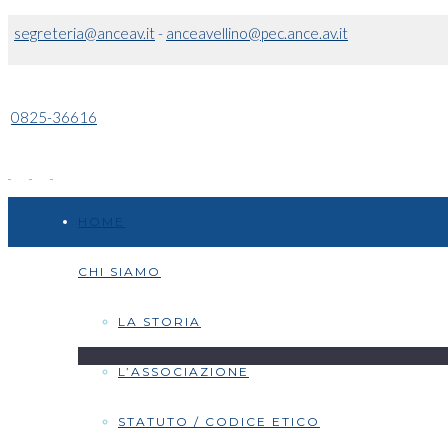
segreteria@anceav.it
-
anceavellino@pec.ance.av.it
0825-36616
HOME
CHI SIAMO
LA STORIA
L’ASSOCIAZIONE
STATUTO / CODICE ETICO