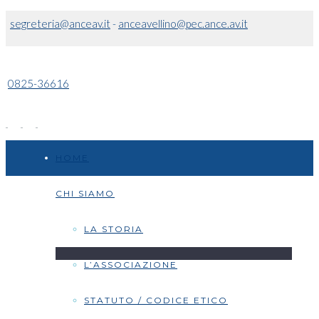
segreteria@anceav.it
-
anceavellino@pec.ance.av.it
0825-36616
HOME
CHI SIAMO
LA STORIA
L’ASSOCIAZIONE
STATUTO / CODICE ETICO