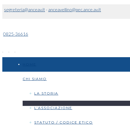
segreteria@anceav.it
-
anceavellino@pec.ance.av.it
0825-36616
HOME
CHI SIAMO
LA STORIA
L’ASSOCIAZIONE
STATUTO / CODICE ETICO