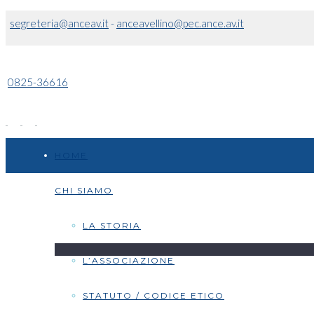
segreteria@anceav.it
-
anceavellino@pec.ance.av.it
0825-36616
HOME
CHI SIAMO
LA STORIA
L’ASSOCIAZIONE
STATUTO / CODICE ETICO