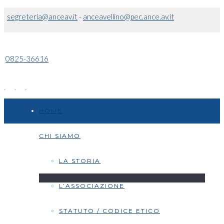
segreteria@anceav.it
-
anceavellino@pec.ance.av.it
0825-36616
HOME
CHI SIAMO
LA STORIA
L’ASSOCIAZIONE
STATUTO / CODICE ETICO