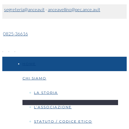
segreteria@anceav.it
-
anceavellino@pec.ance.av.it
0825-36616
HOME
CHI SIAMO
LA STORIA
L’ASSOCIAZIONE
STATUTO / CODICE ETICO