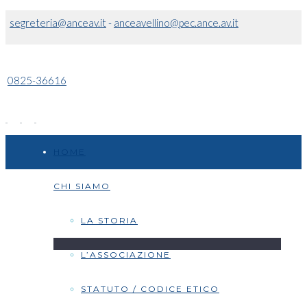
segreteria@anceav.it
-
anceavellino@pec.ance.av.it
0825-36616
HOME
CHI SIAMO
LA STORIA
L’ASSOCIAZIONE
STATUTO / CODICE ETICO