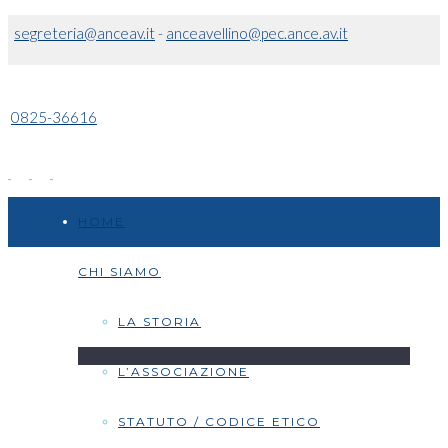
segreteria@anceav.it
-
anceavellino@pec.ance.av.it
0825-36616
HOME
CHI SIAMO
LA STORIA
L’ASSOCIAZIONE
STATUTO / CODICE ETICO