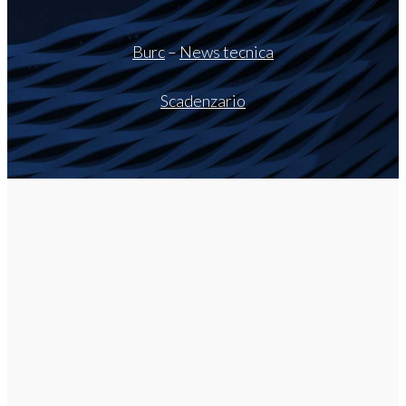
Burc
–
News tecnica
Scadenzario