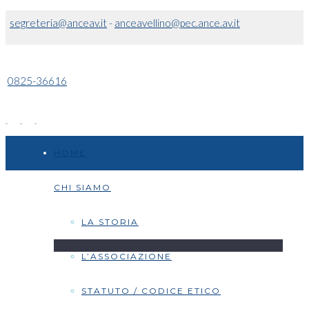
segreteria@anceav.it
-
anceavellino@pec.ance.av.it
0825-36616
HOME
CHI SIAMO
LA STORIA
L’ASSOCIAZIONE
STATUTO / CODICE ETICO