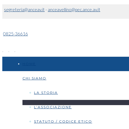
segreteria@anceav.it
-
anceavellino@pec.ance.av.it
0825-36616
HOME
CHI SIAMO
LA STORIA
L’ASSOCIAZIONE
STATUTO / CODICE ETICO