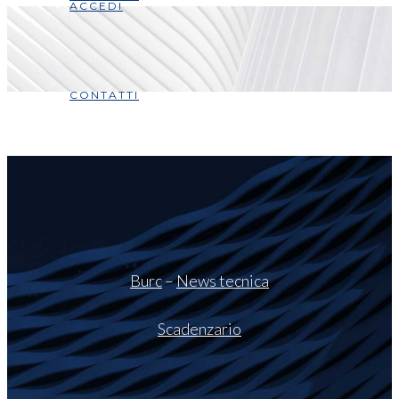
ACCEDI
CONTATTI
Burc
–
News tecnica
Scadenzario