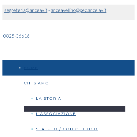
segreteria@anceav.it
-
anceavellino@pec.ance.av.it
0825-36616
HOME
CHI SIAMO
LA STORIA
L’ASSOCIAZIONE
STATUTO / CODICE ETICO