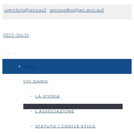
segreteria@anceav.it
-
anceavellino@pec.ance.av.it
0825-36616
HOME
CHI SIAMO
LA STORIA
L’ASSOCIAZIONE
STATUTO / CODICE ETICO