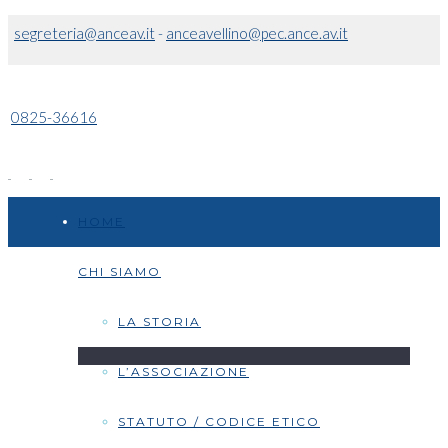
segreteria@anceav.it
-
anceavellino@pec.ance.av.it
0825-36616
HOME
CHI SIAMO
LA STORIA
L’ASSOCIAZIONE
STATUTO / CODICE ETICO