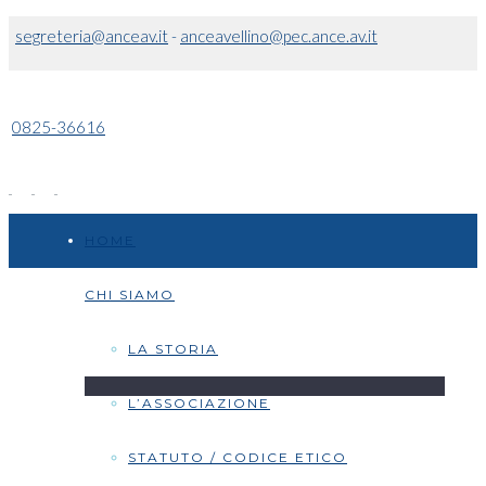
segreteria@anceav.it
-
anceavellino@pec.ance.av.it
0825-36616
HOME
CHI SIAMO
LA STORIA
L’ASSOCIAZIONE
STATUTO / CODICE ETICO