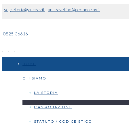
segreteria@anceav.it
-
anceavellino@pec.ance.av.it
0825-36616
HOME
CHI SIAMO
LA STORIA
L’ASSOCIAZIONE
STATUTO / CODICE ETICO