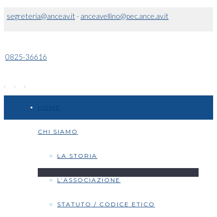
segreteria@anceav.it
-
anceavellino@pec.ance.av.it
0825-36616
HOME
CHI SIAMO
LA STORIA
L’ASSOCIAZIONE
STATUTO / CODICE ETICO