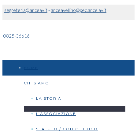
segreteria@anceav.it
-
anceavellino@pec.ance.av.it
0825-36616
HOME
CHI SIAMO
LA STORIA
L’ASSOCIAZIONE
STATUTO / CODICE ETICO