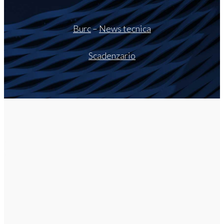
Burc
–
News tecnica
Scadenzario