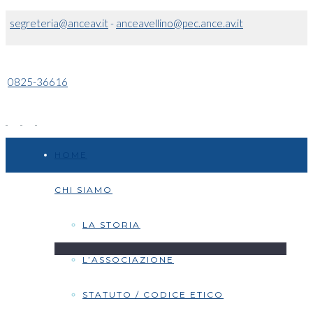
segreteria@anceav.it
-
anceavellino@pec.ance.av.it
0825-36616
HOME
CHI SIAMO
LA STORIA
L’ASSOCIAZIONE
STATUTO / CODICE ETICO