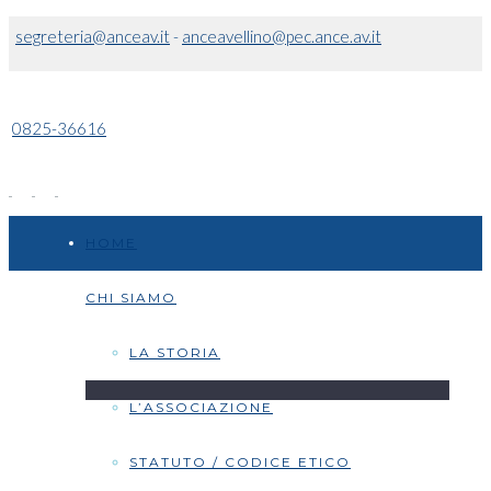
segreteria@anceav.it
-
anceavellino@pec.ance.av.it
0825-36616
HOME
CHI SIAMO
LA STORIA
L’ASSOCIAZIONE
STATUTO / CODICE ETICO