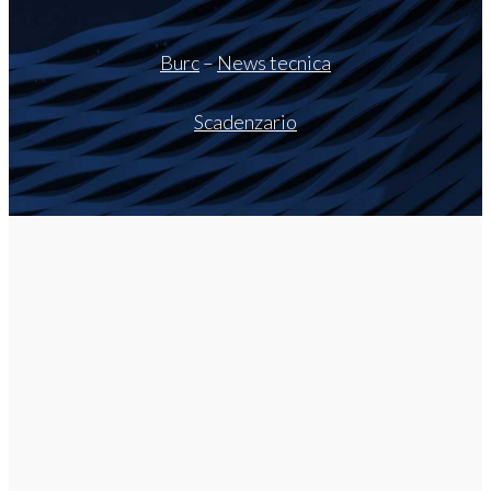
Burc
–
News tecnica
Scadenzario