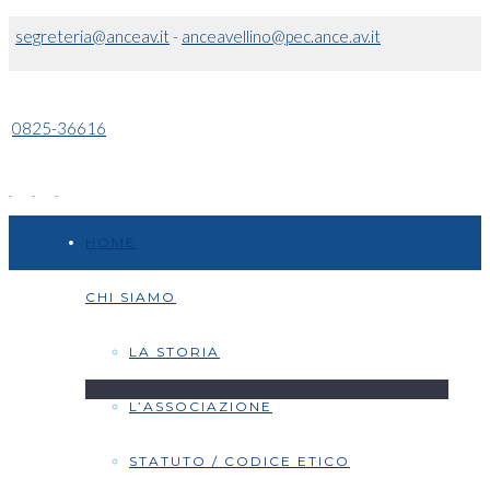
segreteria@anceav.it
-
anceavellino@pec.ance.av.it
0825-36616
HOME
CHI SIAMO
LA STORIA
L’ASSOCIAZIONE
STATUTO / CODICE ETICO